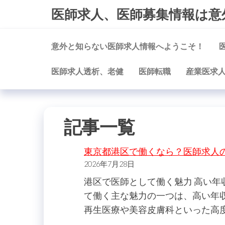
コ
医師求人、医師募集情報は意
ン
テ
意外と知らない医師求人情報へようこそ！
ン
ツ
医師求人透析、老健
医師転職
産業医求
に
ス
キ
ッ
記事一覧
プ
東京都港区で働くなら？医師求人
2026年7月28日
港区で医師として働く魅力 高い
て働く主な魅力の一つは、高い年
再生医療や美容皮膚科といった高