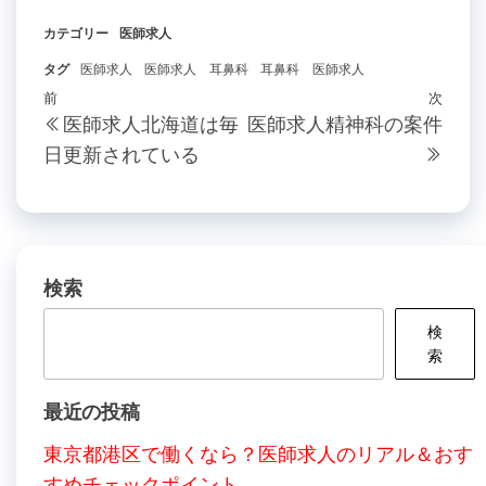
カテゴリー
医師求人
タグ
医師求人
医師求人 耳鼻科
耳鼻科 医師求人
投
過
前
次
次
医師求人北海道は毎
医師求人精神科の案件
稿
去
の
日更新されている
の
投
ナ
投
稿
ビ
稿
ゲ
ー
検索
シ
検
ョ
索
ン
最近の投稿
東京都港区で働くなら？医師求人のリアル＆おす
すめチェックポイント