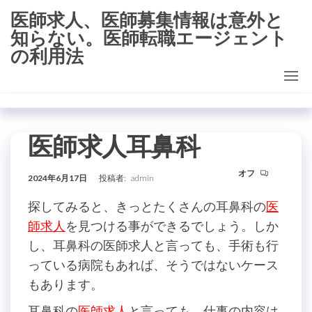
コ
医師求人、医師募集情報は意外と
ン
知らない。医師転職エージェント
テ
の利用法
ン
ツ
に
ス
医師求人耳鼻科
キ
ッ
オフ
2024年6月17日
投稿者:
admin
プ
探してみると、きっとたくさんの耳鼻科の
医
師求人
を見つける事ができるでしょう。しか
し、耳鼻科の医師求人と言っても、手術も行
っている病院もあれば、そうではないケース
もあります。
耳鼻科の
医師求人
と言っても、仕事の内容は