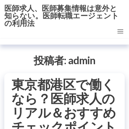
コ
医師求人、医師募集情報は意外と
ン
知らない。医師転職エージェント
テ
の利用法
ン
ツ
に
ス
投稿者:
admin
キ
ッ
プ
東京都港区で働く
なら？医師求人の
リアル＆おすすめ
チェックポイント