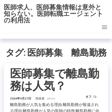
コ
医師求人、医師募集情報は意外と
ン
知らない。医師転職エージェント
テ
の利用法
ン
ツ
に
ス
タグ:
医師募集 離島勤務
キ
ッ
プ
医師募集で離島勤
務は人気？
オフ
2024年9月27日
投稿者:
admin
離島勤務が人気を集める理由 離島勤務が敬遠され
る理由 離島勤務が人気の医師の特徴 離島勤務に向