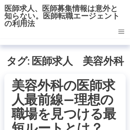
コ
医師求人、医師募集情報は意外と
ン
知らない。医師転職エージェント
テ
の利用法
ン
ツ
に
ス
タグ:
医師求人 美容外科
キ
ッ
プ
美容外科の医師求
人最前線—理想の
職場を見つける最
短ルートとは？